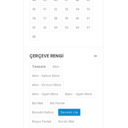
50
51
52
53
54
55
56
57
58
59
60
61
62
63
64
65
66
67
68
ÇERÇEVE RENGI
Temizle
Altın
Altın - Kahve Mine
Altın - Kırmızı Mine
Altın - Siyah Mine
Bakır - Siyah Mine
Bal Mat
Bal Parlak
Benekli Kahve
Benekli Lila
Beyaz Parlak
Bordo Mat