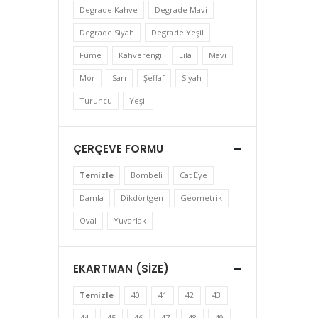
Degrade Kahve
Degrade Mavi
Degrade Siyah
Degrade Yeşil
Füme
Kahverengi
Lila
Mavi
Mor
Sarı
Şeffaf
Siyah
Turuncu
Yeşil
ÇERÇEVE FORMU
Temizle
Bombeli
Cat Eye
Damla
Dikdörtgen
Geometrik
Oval
Yuvarlak
EKARTMAN (SIZE)
Temizle
40
41
42
43
44
45
46
47
48
49