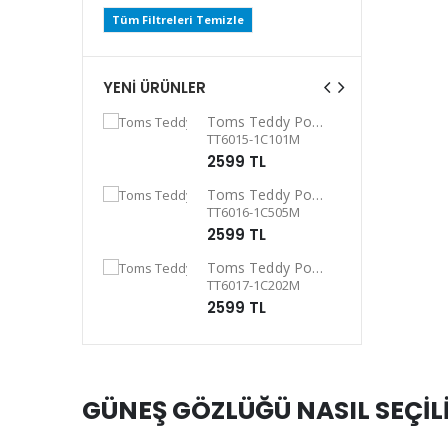
Tüm Filtreleri Temizle
YENİ ÜRÜNLER
Toms Teddy UV Güneş Gözlüğü
Toms Teddy Polarize/UV Güneş Gözlüğü
C101P
TT6015-1C101M
L
2599 TL
Toms Teddy Degrade Polarize /UV Güneş Gözlüğü
Toms Teddy Polarize/UV Güneş Gözlüğü
4P
TT6016-1C505M
L
2599 TL
Toms Teddy Degrade Polarize /UV Güneş Gözlüğü
Toms Teddy Polarize/UV Güneş Gözlüğü
101P
TT6017-1C202M
L
2599 TL
GÜNEŞ GÖZLÜĞÜ NASIL SEÇİL