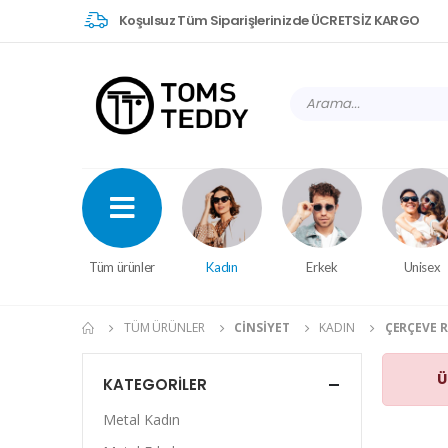
Koşulsuz Tüm Siparişlerinizde ÜCRETSİZ KARGO
Tüm ürünler
Kadın
Erkek
Unisex
TÜM ÜRÜNLER
CINSIYET
KADIN
ÇERÇEVE 
Ü
KATEGORILER
Metal Kadın