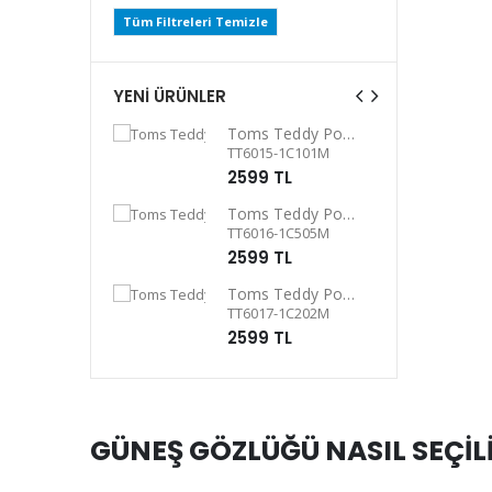
Tüm Filtreleri Temizle
YENİ ÜRÜNLER
Toms Teddy UV Güneş Gözlüğü
Toms Teddy Polarize/UV Güneş Gözlüğü
C101P
TT6015-1C101M
L
2599 TL
Toms Teddy Degrade Polarize /UV Güneş Gözlüğü
Toms Teddy Polarize/UV Güneş Gözlüğü
4P
TT6016-1C505M
L
2599 TL
Toms Teddy Degrade Polarize /UV Güneş Gözlüğü
Toms Teddy Polarize/UV Güneş Gözlüğü
101P
TT6017-1C202M
L
2599 TL
GÜNEŞ GÖZLÜĞÜ NASIL SEÇİL