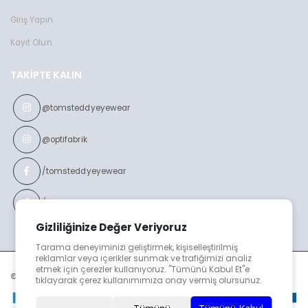
Giriş Yapın
Kayıt Olun
TAKIPTE KALIN
@tomsteddyeyewear
@optifabrik
/tomsteddyeyewear
/optifabrikeyewear
Gizliliğinize Değer Veriyoruz
Tarama deneyiminizi geliştirmek, kişiselleştirilmiş
reklamlar veya içerikler sunmak ve trafiğimizi analiz
etmek için çerezler kullanıyoruz. "Tümünü Kabul Et"e
© TOMS TEDDY v2023
tıklayarak çerez kullanımımıza onay vermiş olursunuz.