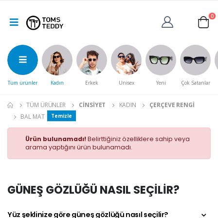
0
Tüm ürünler
Kadın
Erkek
Unisex
Yeni
Çok Satanlar
TÜM ÜRÜNLER
CINSIYET
KADIN
ÇERÇEVE RENGI
BAL MAT
Temizle
Ürün bulunamadı!
Belirttiğiniz özelliklere sahip veya
arama yaptığını ürün bulunamadı.
GÜNEŞ GÖZLÜĞÜ NASIL SEÇİLİR?
Yüz şeklinize göre güneş gözlüğü nasıl seçilir?