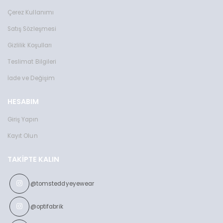
Toms Teddy Polarize/UV Güneş Gözlüğü
Toms Teddy Degrade Polarize /U
Çerez Kullanımı
TT6016-2C202P
TT3851C101P
2599 TL
2599 TL
Satış Sözleşmesi
Gizlilik Koşulları
Teslimat Bilgileri
İade ve Değişim
HESABIM
Giriş Yapın
Kayıt Olun
TAKIPTE KALIN
@tomsteddyeyewear
@optifabrik