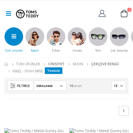
0
Tüm ürünler
Kadın
Erkek
Unisex
Yeni
Çok Satanlar
TÜM ÜRÜNLER
CINSIYET
KADIN
ÇERÇEVE RENGI
NIKEL - SIYAH MINE
Temizle
FILTRELE
10
ürün
1