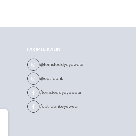
TAKIPTE KALIN
@tomsteddyeyewear
@optifabrik
/tomsteddyeyewear
/optifabrikeyewear