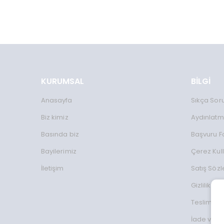
KURUMSAL
BİLGİ
Anasayfa
Sıkça Sor
Biz kimiz
Aydınlatm
Basında biz
Başvuru 
Bayilerimiz
Çerez Kul
İletişim
Satış Söz
Gizlilik Koş
Teslimat Bi
İade ve D