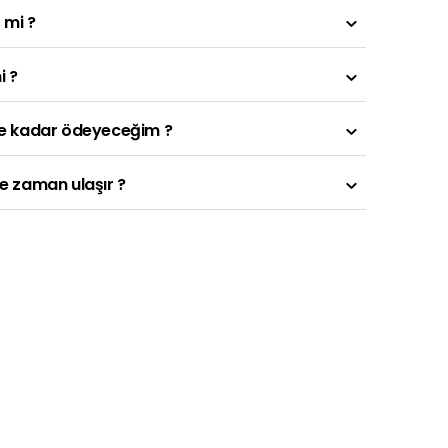
 mi ?
i ?
Ne kadar ödeyeceğim ?
e zaman ulaşır ?