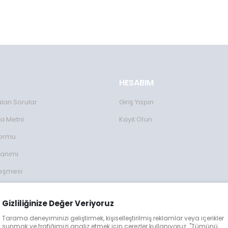
HESABIM
ulan Sorular
Giriş Yapın
a Metni
Kayıt Olun
Formu
lanımı
leşmesi
ulları
Gizliliğinize Değer Veriyoruz
lgileri
Tarama deneyiminizi geliştirmek, kişiselleştirilmiş reklamlar veya içerikler
eğişim
sunmak ve trafiğimizi analiz etmek için çerezler kullanıyoruz. "Tümünü