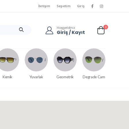
İletişim
Sepetim
Giriş
0
Hoşgeldiniz
Giriş / Kayıt
Kemik
Yuvarlak
Geometrik
Degrade Cam