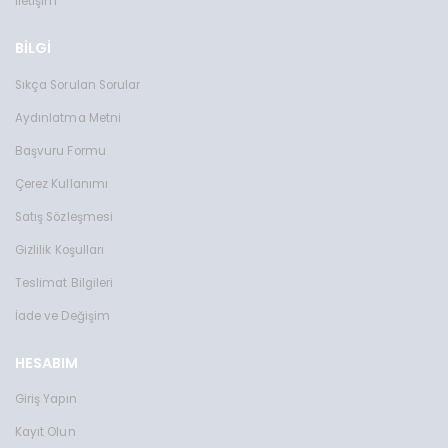
İletişim
Toms Teddy Polarize/UV Güneş Gözlüğü
Toms Teddy Degrade Polarize /U
TT6016-2C202P
TT3851C101P
BİLGİ
2599 TL
2599 TL
Sıkça Sorulan Sorular
Aydınlatma Metni
Başvuru Formu
Çerez Kullanımı
Satış Sözleşmesi
Gizlilik Koşulları
Teslimat Bilgileri
İade ve Değişim
HESABIM
Giriş Yapın
Kayıt Olun