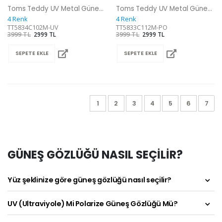
Toms Teddy UV Metal Güneş Gözlüğü
Toms Teddy UV Metal Güneş Gözlüğü
4 Renk
4 Renk
TT5834C102M-UV
TT5833C112M-PO
3999 TL
2999 TL
3999 TL
2999 TL
SEPETE EKLE
SEPETE EKLE
1
2
3
4
5
6
7
GÜNEŞ GÖZLÜĞÜ NASIL SEÇİLİR?
Yüz şeklinize göre güneş gözlüğü nasıl seçilir?
UV (Ultraviyole) Mi Polarize Güneş Gözlüğü Mü?