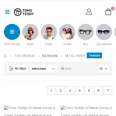
0
Tüm ürünler
Kadın
Erkek
Unisex
Yeni
Çok Satanlar
TÜM ÜRÜNLER
KATEGORI
METAL UNISEX
Temizle
FILTRELE
76
ürün
1
2
3
4
5
6
7
Toms Teddy UV Metal Güneş Gözlüğü
Toms Teddy UV Metal Güneş Gözlüğü