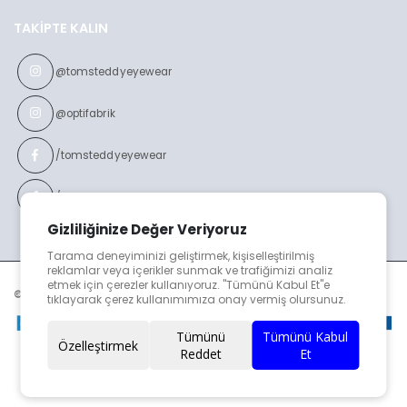
TAKIPTE KALIN
@tomsteddyeyewear
@optifabrik
/tomsteddyeyewear
/optifabrikeyewear
Gizliliğinize Değer Veriyoruz
Tarama deneyiminizi geliştirmek, kişiselleştirilmiş
reklamlar veya içerikler sunmak ve trafiğimizi analiz
etmek için çerezler kullanıyoruz. "Tümünü Kabul Et"e
© TOMS TEDDY v2023
tıklayarak çerez kullanımımıza onay vermiş olursunuz.
Tümünü
Tümünü Kabul
Özelleştirmek
Reddet
Et