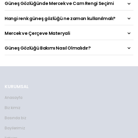
Güneş Gözlüğünde Mercek ve Cam Rengi Seçimi
Hangi renk güneş gözlüğü ne zaman kullanılmalı?
Mercek ve Çerçeve Materyali
Güneş Gözlüğü Bakımı Nasıl Olmalıdır?
KURUMSAL
Anasayfa
Toms Teddy Polarize/UV Güneş Gözlüğü
Toms Teddy UV Güne
Biz kimiz
TT6015-2C101M
TT3850RC101P
2599 TL
2599 TL
Basında biz
Toms Teddy Polarize/UV Güneş Gözlüğü
Toms Teddy Degrade Polarize /U
Bayilerimiz
TT6018-2C101P
TT3852C4P
2599 TL
2599 TL