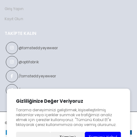
Giriş Yapın
Kayıt Olun
TAKIPTE KALIN
@tomsteddyeyewear
@optifabrik
/tomsteddyeyewear
/optifabrikeyewear
Gizliliğinize Değer Veriyoruz
Tarama deneyiminizi geliştirmek, kişiselleştirilmiş
reklamlar veya içerikler sunmak ve trafiğimizi analiz
etmek için çerezler kullanıyoruz. "Tümünü Kabul Et"e
© TOMS TEDDY v2023
tıklayarak çerez kullanımımıza onay vermiş olursunuz.