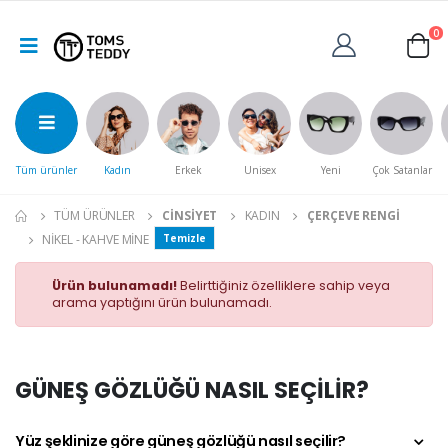
0
Tüm ürünler
Kadın
Erkek
Unisex
Yeni
Çok Satanlar
TÜM ÜRÜNLER
CINSIYET
KADIN
ÇERÇEVE RENGI
NIKEL - KAHVE MINE
Temizle
Ürün bulunamadı!
Belirttiğiniz özelliklere sahip veya
arama yaptığını ürün bulunamadı.
GÜNEŞ GÖZLÜĞÜ NASIL SEÇİLİR?
Yüz şeklinize göre güneş gözlüğü nasıl seçilir?