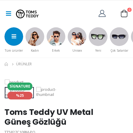
0
Tüm ürünler
Kadın
Erkek
Unisex
Yeni
Çok Satanlar
ÜRÜNLER
SIGNATURE
%25
Toms Teddy UV Metal
Güneş Gözlüğü
TT5827C108M-PO