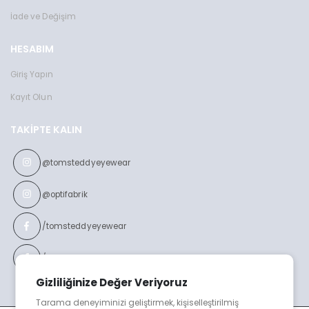
İade ve Değişim
HESABIM
Giriş Yapın
Kayıt Olun
TAKIPTE KALIN
@tomsteddyeyewear
@optifabrik
/tomsteddyeyewear
/optifabrikeyewear
Gizliliğinize Değer Veriyoruz
Tarama deneyiminizi geliştirmek, kişiselleştirilmiş