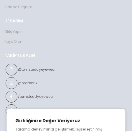
İade ve Değişim
HESABIM
Giriş Yapın
Kayıt Olun
TAKIPTE KALIN
@tomsteddyeyewear
@optifabrik
/tomsteddyeyewear
/optifabrikeyewear
Gizliliğinize Değer Veriyoruz
Tarama deneyiminizi geliştirmek, kişiselleştirilmiş