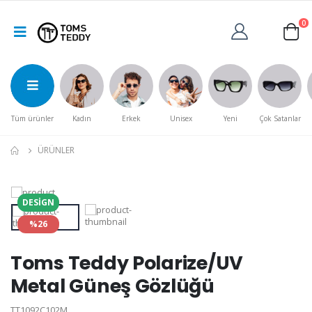
0
Tüm ürünler
Kadın
Erkek
Unisex
Yeni
Çok Satanlar
ÜRÜNLER
DESIGN
%26
Toms Teddy Polarize/UV
Metal Güneş Gözlüğü
TT1092C102M