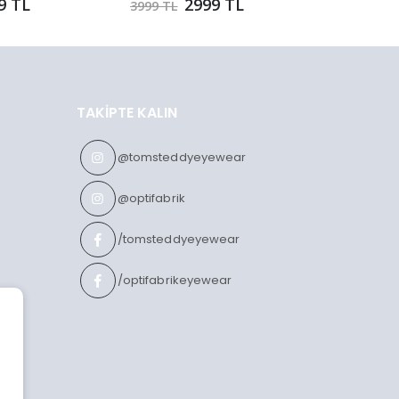
9 TL
2999 TL
3999 TL
3999 TL
TAKIPTE KALIN
@tomsteddyeyewear
@optifabrik
/tomsteddyeyewear
/optifabrikeyewear