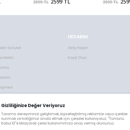
L
2599 TL
259
3599 TL
3599 TL
HESABIM
ulan Sorular
Giriş Yapın
a Metni
Kayıt Olun
Formu
lanımı
leşmesi
ulları
Gizliliğinize Değer Veriyoruz
lgileri
Tarama deneyiminizi geliştirmek, kişiselleştirilmiş reklamlar veya içerikler
eğişim
sunmak ve trafiğimizi analiz etmek için çerezler kullanıyoruz. "Tümünü
Kabul Et"e tıklayarak çerez kullanımımıza onay vermiş olursunuz.