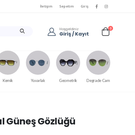
İletişim
Sepetim
Giriş
0
Hoşgeldiniz
Giriş / Kayıt
Kemik
Yuvarlak
Geometrik
Degrade Cam
l Güneş Gözlüğü