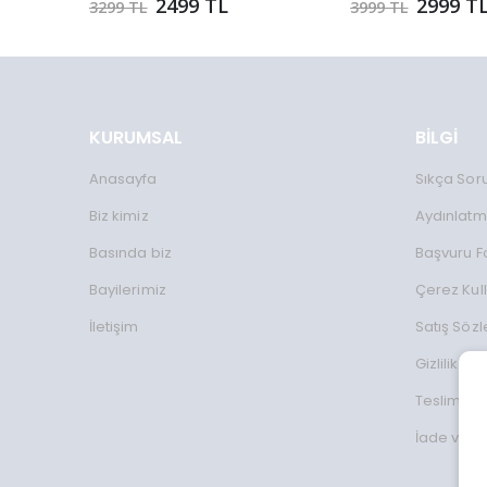
2499 TL
2999 T
3299 TL
3999 TL
KURUMSAL
BİLGİ
Anasayfa
Sıkça Sor
Biz kimiz
Aydınlatm
Basında biz
Başvuru 
Bayilerimiz
Çerez Kul
İletişim
Satış Söz
Gizlilik Koş
Teslimat Bi
İade ve D