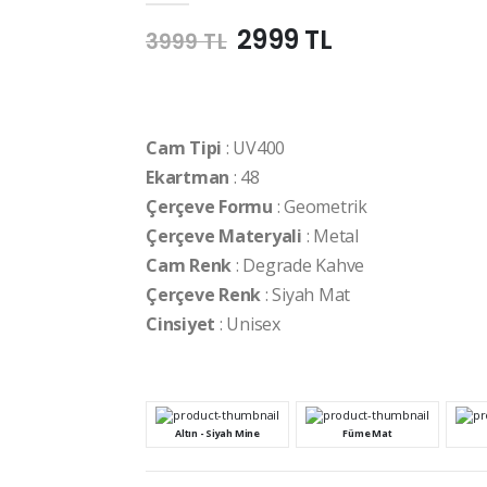
2999 TL
3999 TL
Cam Tipi
: UV400
Ekartman
: 48
Çerçeve Formu
: Geometrik
Çerçeve Materyali
: Metal
Cam Renk
: Degrade Kahve
Çerçeve Renk
: Siyah Mat
Cinsiyet
: Unisex
Altın - Siyah Mine
Füme Mat