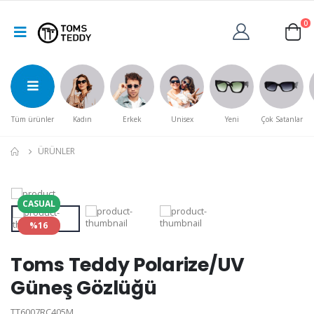
0
Tüm ürünler
Kadın
Erkek
Unisex
Yeni
Çok Satanlar
ÜRÜNLER
CASUAL
%16
Toms Teddy Polarize/UV
Güneş Gözlüğü
TT6007RC405M