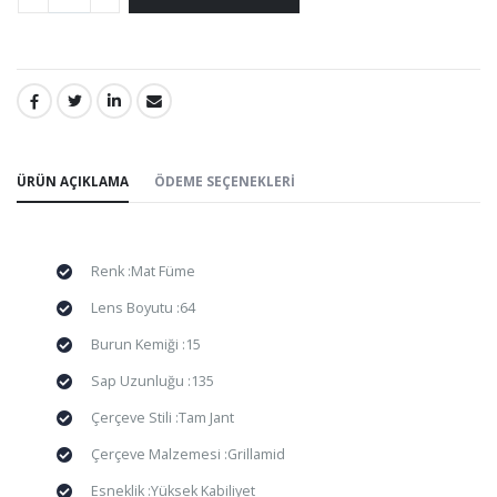
PAYLAŞ:
ÜRÜN AÇIKLAMA
ÖDEME SEÇENEKLERI
Renk :Mat Füme
Lens Boyutu :64
Burun Kemiği :15
Sap Uzunluğu :135
Çerçeve Stili :Tam Jant
Çerçeve Malzemesi :Grillamid
Esneklik :Yüksek Kabiliyet