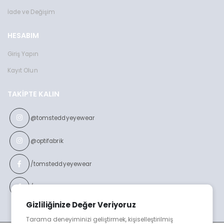
İade ve Değişim
HESABIM
Giriş Yapın
Kayıt Olun
TAKIPTE KALIN
@tomsteddyeyewear
@optifabrik
/tomsteddyeyewear
/optifabrikeyewear
Gizliliğinize Değer Veriyoruz
Tarama deneyiminizi geliştirmek, kişiselleştirilmiş