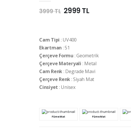
2999 TL
3999 TL
Cam Tipi
: UV400
Ekartman
: 51
Çerçeve Formu
: Geometrik
Çerçeve Materyali
: Metal
Cam Renk
: Degrade Mavi
Çerçeve Renk
: Siyah Mat
Cinsiyet
: Unisex
Füme Mat
Füme Mat