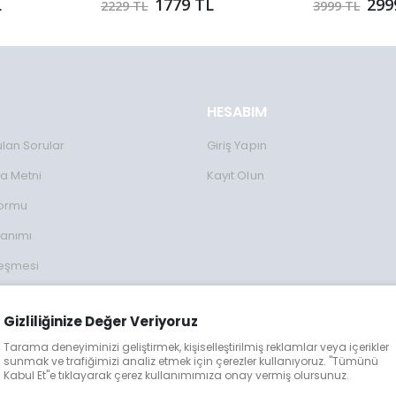
L
1779 TL
299
2229 TL
3999 TL
HESABIM
ulan Sorular
Giriş Yapın
a Metni
Kayıt Olun
Formu
lanımı
leşmesi
ulları
Gizliliğinize Değer Veriyoruz
lgileri
Tarama deneyiminizi geliştirmek, kişiselleştirilmiş reklamlar veya içerikler
eğişim
sunmak ve trafiğimizi analiz etmek için çerezler kullanıyoruz. "Tümünü
Kabul Et"e tıklayarak çerez kullanımımıza onay vermiş olursunuz.