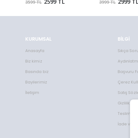
2599 TL
2999 T
3599 TL
3999 TL
KURUMSAL
BİLGİ
Anasayfa
Sıkça Sor
Biz kimiz
Aydınlatm
Basında biz
Başvuru 
Bayilerimiz
Çerez Kul
İletişim
Satış Söz
Gizlilik Koş
Teslimat Bi
İade ve D