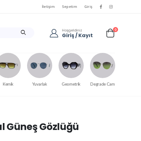
İletişim
Sepetim
Giriş
0
Hoşgeldiniz
Giriş / Kayıt
Kemik
Yuvarlak
Geometrik
Degrade Cam
l Güneş Gözlüğü