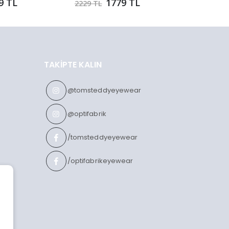
9 TL
1779 TL
2229 TL
3999 TL
TAKIPTE KALIN
@tomsteddyeyewear
@optifabrik
/tomsteddyeyewear
/optifabrikeyewear