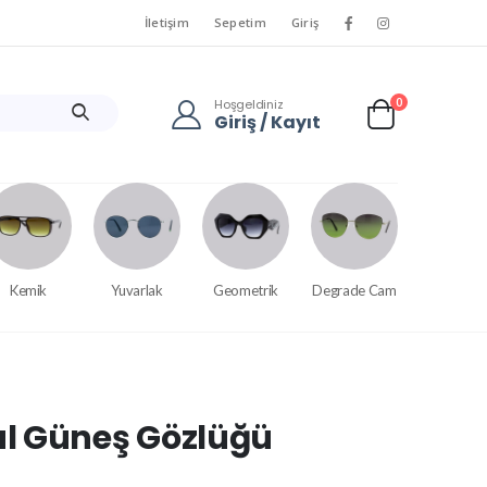
İletişim
Sepetim
Giriş
0
Hoşgeldiniz
Giriş / Kayıt
Kemik
Yuvarlak
Geometrik
Degrade Cam
l Güneş Gözlüğü