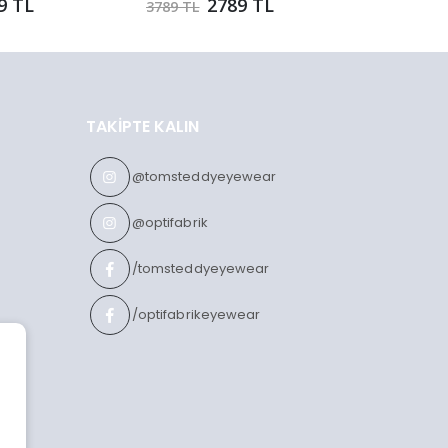
9 TL
2789 TL
3789 TL
1859 TL
TAKIPTE KALIN
@tomsteddyeyewear
@optifabrik
/tomsteddyeyewear
/optifabrikeyewear