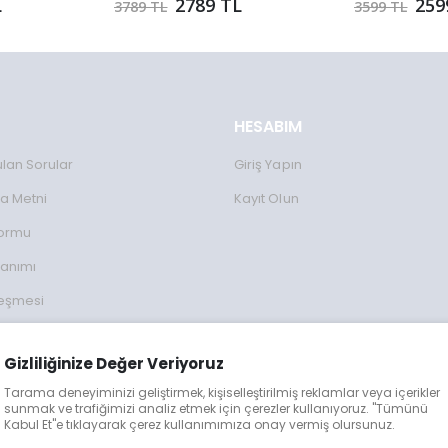
L
2789 TL
259
3789 TL
3599 TL
HESABIM
ulan Sorular
Giriş Yapın
a Metni
Kayıt Olun
Formu
lanımı
leşmesi
ulları
Gizliliğinize Değer Veriyoruz
lgileri
Tarama deneyiminizi geliştirmek, kişiselleştirilmiş reklamlar veya içerikler
eğişim
sunmak ve trafiğimizi analiz etmek için çerezler kullanıyoruz. "Tümünü
Kabul Et"e tıklayarak çerez kullanımımıza onay vermiş olursunuz.