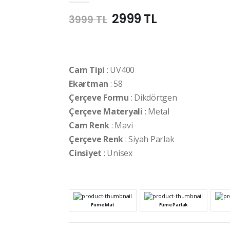
2999 TL
3999 TL
Cam Tipi
: UV400
Ekartman
: 58
Çerçeve Formu
: Dikdörtgen
Çerçeve Materyali
: Metal
Cam Renk
: Mavi
Çerçeve Renk
: Siyah Parlak
Cinsiyet
: Unisex
Füme Mat
Füme Parlak