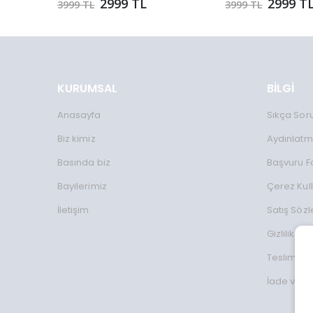
2999 TL
2999 T
3999 TL
3999 TL
KURUMSAL
BİLGİ
Anasayfa
Sıkça Sor
Biz kimiz
Aydınlatm
Basında biz
Başvuru 
Bayilerimiz
Çerez Kul
İletişim
Satış Söz
Gizlilik Koş
Teslimat Bi
İade ve D