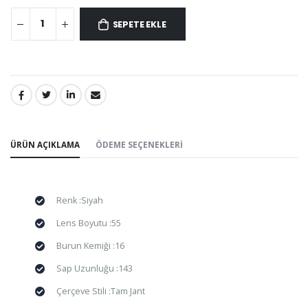
SEPETE EKLE
PAYLAŞ:
ÜRÜN AÇIKLAMA
ÖDEME SEÇENEKLERI
Renk :Siyah
Lens Boyutu :55
Burun Kemiği :16
Sap Uzunluğu :143
Çerçeve Stili :Tam Jant