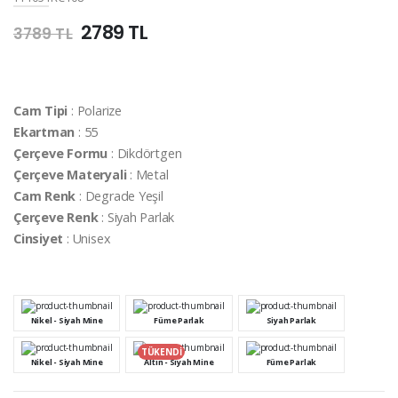
2789 TL
3789 TL
Cam Tipi
: Polarize
Ekartman
: 55
Çerçeve Formu
: Dikdörtgen
Çerçeve Materyali
: Metal
Cam Renk
: Degrade Yeşil
Çerçeve Renk
: Siyah Parlak
Cinsiyet
: Unisex
Nikel - Siyah Mine
Füme Parlak
Siyah Parlak
TÜKENDİ
Nikel - Siyah Mine
Altın - Siyah Mine
Füme Parlak