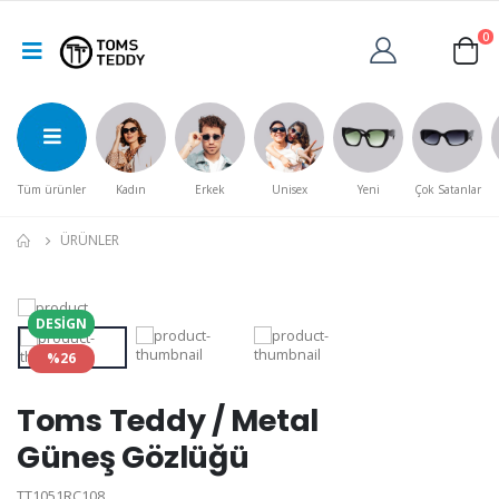
0
Tüm ürünler
Kadın
Erkek
Unisex
Yeni
Çok Satanlar
ÜRÜNLER
DESIGN
%26
Toms Teddy / Metal
Güneş Gözlüğü
TT1051RC108