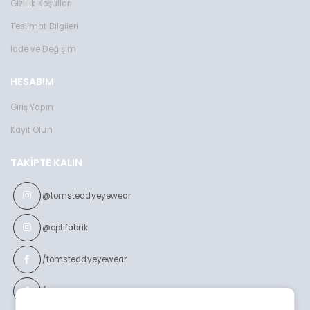
Gizlilik Koşulları
Teslimat Bilgileri
İade ve Değişim
HESABIM
Giriş Yapın
Kayıt Olun
TAKIPTE KALIN
@tomsteddyeyewear
@optifabrik
/tomsteddyeyewear
/optifabrikeyewear