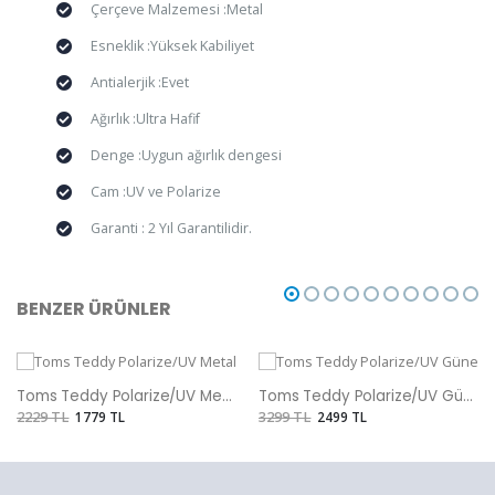
Çerçeve Malzemesi :Metal
Esneklik :Yüksek Kabiliyet
Antialerjik :Evet
Ağırlık :Ultra Hafif
Denge :Uygun ağırlık dengesi
Cam :UV ve Polarize
Garanti : 2 Yıl Garantilidir.
BENZER ÜRÜNLER
Toms Teddy Polarize/UV Metal Güneş Gözlüğü
Toms Teddy Polarize/UV Güneş Gözlüğü
2229 TL
1779 TL
3299 TL
2499 TL