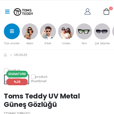
0
Tüm ürünler
Kadın
Erkek
Unisex
Yeni
Çok Satanlar
ÜRÜNLER
SIGNATURE
%25
Toms Teddy UV Metal
Güneş Gözlüğü
TT5846C108M-PO