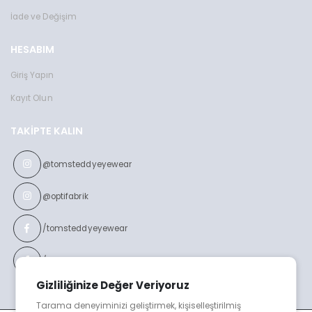
İade ve Değişim
HESABIM
Giriş Yapın
Kayıt Olun
TAKIPTE KALIN
@tomsteddyeyewear
@optifabrik
/tomsteddyeyewear
/optifabrikeyewear
Gizliliğinize Değer Veriyoruz
Tarama deneyiminizi geliştirmek, kişiselleştirilmiş