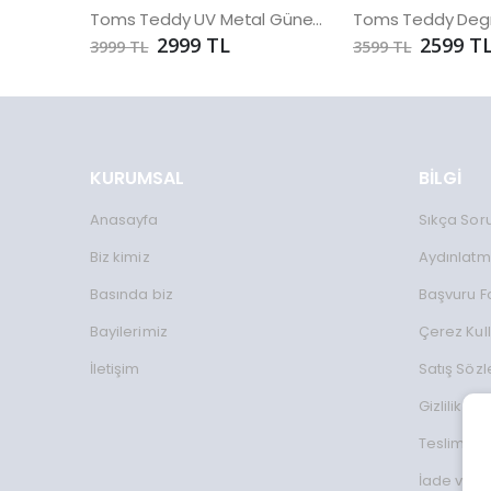
Toms Teddy UV Metal Güneş Gözlüğü
2999 TL
2599 T
3999 TL
3599 TL
KURUMSAL
BİLGİ
Anasayfa
Sıkça Sor
Biz kimiz
Aydınlatm
Basında biz
Başvuru 
Bayilerimiz
Çerez Kul
İletişim
Satış Söz
Gizlilik Koş
Teslimat Bi
İade ve D