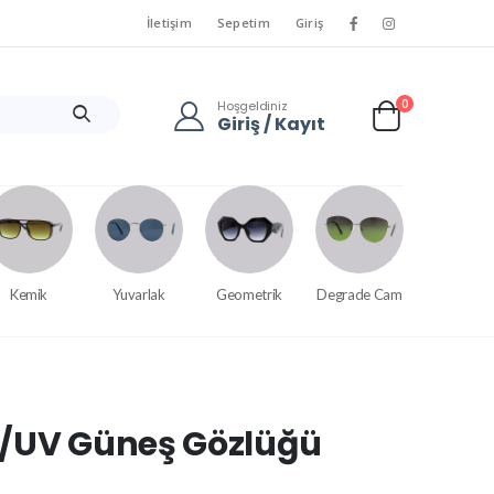
İletişim
Sepetim
Giriş
0
Hoşgeldiniz
Giriş / Kayıt
Kemik
Yuvarlak
Geometrik
Degrade Cam
e/UV Güneş Gözlüğü