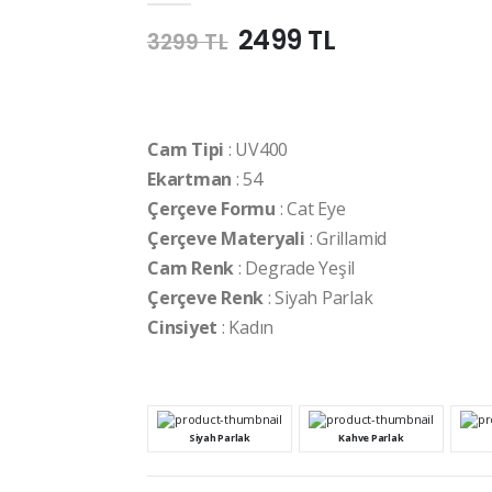
2499 TL
3299 TL
Cam Tipi
: UV400
Ekartman
: 54
Çerçeve Formu
: Cat Eye
Çerçeve Materyali
: Grillamid
Cam Renk
: Degrade Yeşil
Çerçeve Renk
: Siyah Parlak
Cinsiyet
: Kadın
Siyah Parlak
Kahve Parlak