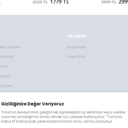
L
1779 TL
299
2229 TL
3999 TL
HESABIM
ulan Sorular
Giriş Yapın
a Metni
Kayıt Olun
Formu
lanımı
leşmesi
ulları
Gizliliğinize Değer Veriyoruz
lgileri
Tarama deneyiminizi geliştirmek, kişiselleştirilmiş reklamlar veya içerikler
eğişim
sunmak ve trafiğimizi analiz etmek için çerezler kullanıyoruz. "Tümünü
Kabul Et"e tıklayarak çerez kullanımımıza onay vermiş olursunuz.