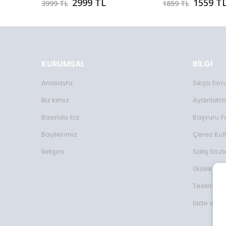
2999 TL
1559 T
3999 TL
1859 TL
KURUMSAL
BİLGİ
Anasayfa
Sıkça Sor
Biz kimiz
Aydınlatm
Basında biz
Başvuru 
Bayilerimiz
Çerez Kul
İletişim
Satış Söz
Gizlilik Koş
Teslimat Bi
İade ve D