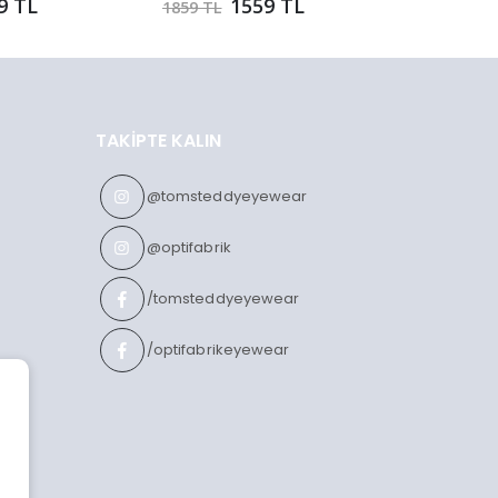
9 TL
1559 TL
1859 TL
2229 TL
TAKIPTE KALIN
@tomsteddyeyewear
@optifabrik
/tomsteddyeyewear
/optifabrikeyewear