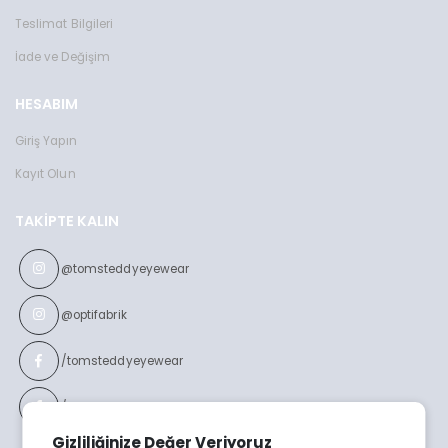
Teslimat Bilgileri
İade ve Değişim
HESABIM
Giriş Yapın
Kayıt Olun
TAKIPTE KALIN
@tomsteddyeyewear
@optifabrik
/tomsteddyeyewear
/optifabrikeyewear
Gizliliğinize Değer Veriyoruz