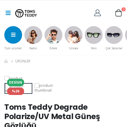
0
Tüm ürünler
Kadın
Erkek
Unisex
Yeni
Çok Satanlar
ÜRÜNLER
DESIGN
%26
Toms Teddy Degrade
Polarize/UV Metal Güneş
Gözlüğü