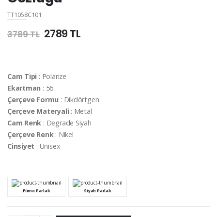
TT1058C101
2789 TL
3789 TL
Cam Tipi
: Polarize
Ekartman
: 56
Çerçeve Formu
: Dikdörtgen
Çerçeve Materyali
: Metal
Cam Renk
: Degrade Siyah
Çerçeve Renk
: Nikel
Cinsiyet
: Unisex
Füme Parlak
Siyah Parlak