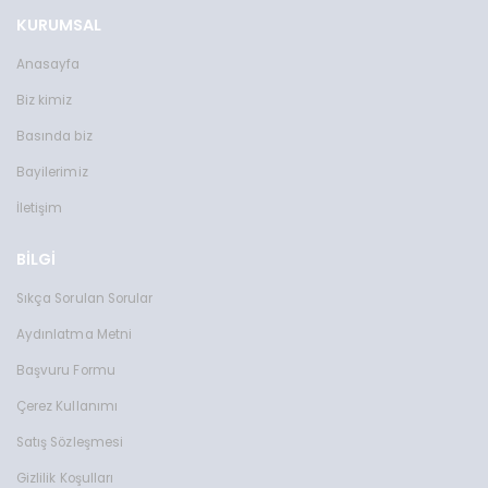
KURUMSAL
Anasayfa
Biz kimiz
Basında biz
Bayilerimiz
İletişim
BİLGİ
Sıkça Sorulan Sorular
Aydınlatma Metni
Başvuru Formu
Çerez Kullanımı
Satış Sözleşmesi
Gizlilik Koşulları