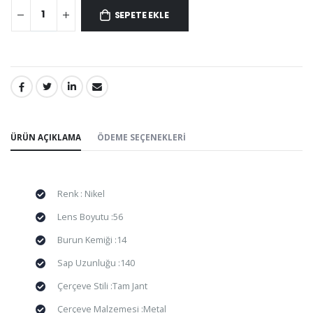
SEPETE EKLE
PAYLAŞ:
ÜRÜN AÇIKLAMA
ÖDEME SEÇENEKLERI
Renk : Nikel
Lens Boyutu :56
Burun Kemiği :14
Sap Uzunluğu :140
Çerçeve Stili :Tam Jant
Çerçeve Malzemesi :Metal