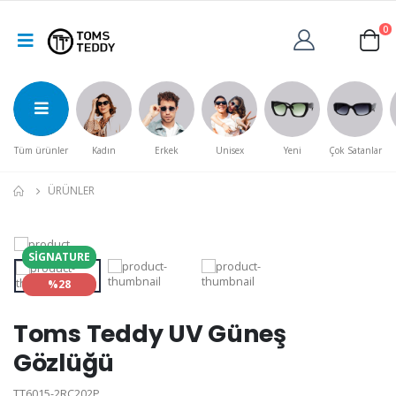
0
Tüm ürünler
Kadın
Erkek
Unisex
Yeni
Çok Satanlar
ÜRÜNLER
SIGNATURE
%28
Toms Teddy UV Güneş
Gözlüğü
TT6015-2RC202P