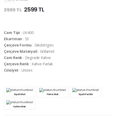
2599 TL
3599 TL
Cam Tipi
: UV400
Ekartman
: 53
Çerçeve Formu
: Dikdörtgen
Çerçeve Materyali
: Grillamid
Cam Renk
: Degrade Kahve
Çerçeve Renk
: Kahve Parlak
Cinsiyet
: Unisex
Siyah Mat
Füme Mat
Siyah Parlak
Kahve Mat