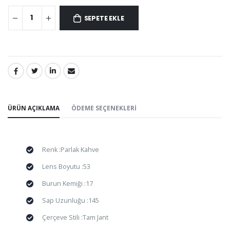
SEPETE EKLE
PAYLAŞ:
ÜRÜN AÇIKLAMA
ÖDEME SEÇENEKLERI
Renk :Parlak Kahve
Lens Boyutu :53
Burun Kemiği :17
Sap Uzunluğu :145
Çerçeve Stili :Tam Jant