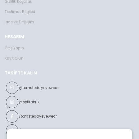
Gizlilik Koşulları
Teslimat Bilgileri
İade ve Değişim
HESABIM
Giriş Yapın
Kayıt Olun
TAKIPTE KALIN
@tomsteddyeyewear
@optifabrik
/tomsteddyeyewear
/optifabrikeyewear