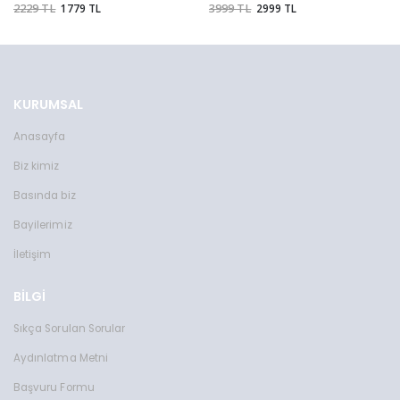
2229 TL
1779 TL
3999 TL
2999 TL
KURUMSAL
Anasayfa
Biz kimiz
Basında biz
Bayilerimiz
İletişim
BİLGİ
Sıkça Sorulan Sorular
Aydınlatma Metni
Başvuru Formu