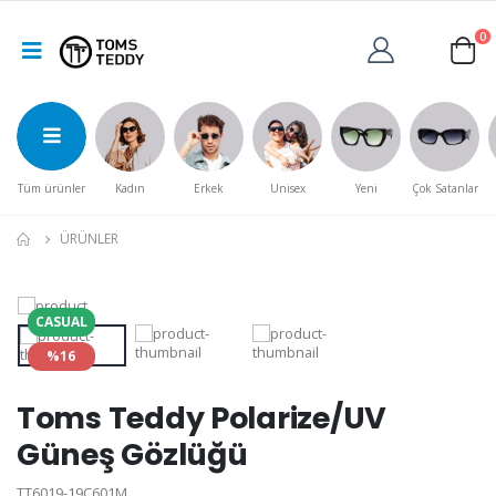
0
Tüm ürünler
Kadın
Erkek
Unisex
Yeni
Çok Satanlar
ÜRÜNLER
CASUAL
%16
Toms Teddy Polarize/UV
Güneş Gözlüğü
TT6019-19C601M