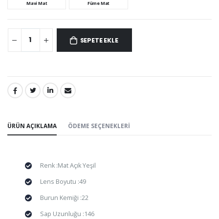
Mavi Mat
Füme Mat
SEPETE EKLE
PAYLAŞ:
ÜRÜN AÇIKLAMA
ÖDEME SEÇENEKLERI
Renk :Mat Açık Yeşil
Lens Boyutu :49
Burun Kemiği :22
Sap Uzunluğu :146