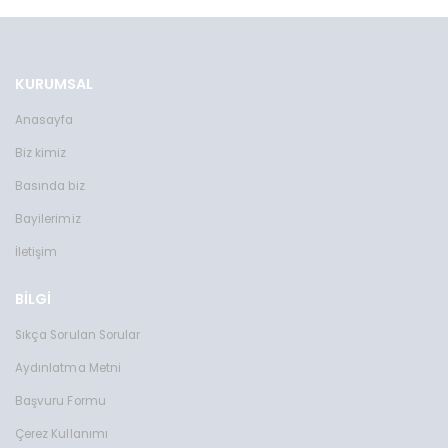
KURUMSAL
Anasayfa
Biz kimiz
Basında biz
Bayilerimiz
İletişim
BİLGİ
Sıkça Sorulan Sorular
Aydınlatma Metni
Başvuru Formu
Çerez Kullanımı