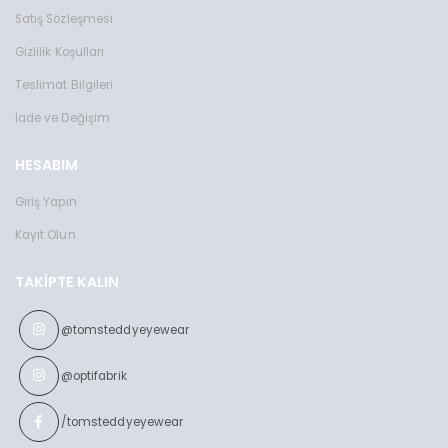
Satış Sözleşmesi
Gizlilik Koşulları
Teslimat Bilgileri
İade ve Değişim
HESABIM
Giriş Yapın
Kayıt Olun
TAKIPTE KALIN
@tomsteddyeyewear
@optifabrik
/tomsteddyeyewear