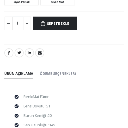
Siyah Parlak
Siyah Mat
SEPETE EKLE
PAYLAŞ:
ÜRÜN AÇIKLAMA
ÖDEME SEÇENEKLERI
Renk:Mat Füme
Lens Boyutu :51
Burun Kemiği :20
Sap Uzunluğu :145