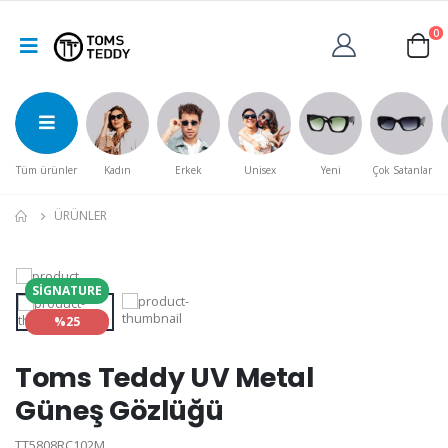
0
Tüm ürünler
Kadın
Erkek
Unisex
Yeni
Çok Satanlar
ÜRÜNLER
SIGNATURE
%25
Toms Teddy UV Metal
Güneş Gözlüğü
TT5808RC102M