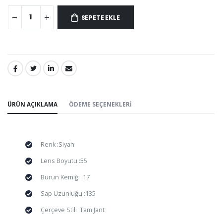
SEPETE EKLE
PAYLAŞ:
ÜRÜN AÇIKLAMA
ÖDEME SEÇENEKLERI
Renk :Siyah
Lens Boyutu :55
Burun Kemiği :17
Sap Uzunluğu :135
Çerçeve Stili :Tam Jant