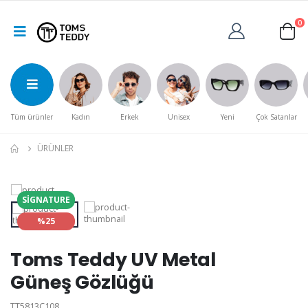
0
Tüm ürünler
Kadın
Erkek
Unisex
Yeni
Çok Satanlar
ÜRÜNLER
SIGNATURE
%25
Toms Teddy UV Metal
Güneş Gözlüğü
TT5813C108