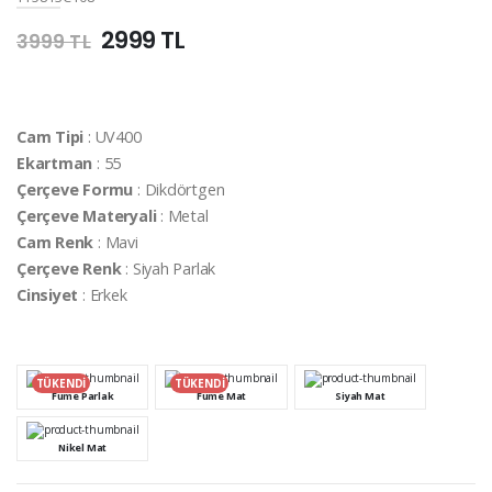
2999 TL
3999 TL
Cam Tipi
: UV400
Ekartman
: 55
Çerçeve Formu
: Dikdörtgen
Çerçeve Materyali
: Metal
Cam Renk
: Mavi
Çerçeve Renk
: Siyah Parlak
Cinsiyet
: Erkek
TÜKENDİ
TÜKENDİ
Füme Parlak
Füme Mat
Siyah Mat
Nikel Mat