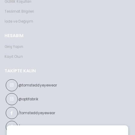
Gizlilik Koşulları
Teslimat Bilgileri
İade ve Değişim
HESABIM
Giriş Yapın
Kayıt Olun
TAKIPTE KALIN
@tomsteddyeyewear
@optifabrik
/tomsteddyeyewear
/optifabrikeyewear