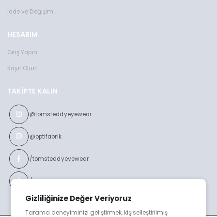
İade ve Değişim
HESABIM
Giriş Yapın
Kayıt Olun
TAKIPTE KALIN
@tomsteddyeyewear
@optifabrik
/tomsteddyeyewear
/optifabrikeyewear
Gizliliğinize Değer Veriyoruz
Tarama deneyiminizi geliştirmek, kişiselleştirilmiş