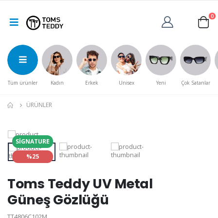
0
Tüm ürünler
Kadın
Erkek
Unisex
Yeni
Çok Satanlar
ÜRÜNLER
SIGNATURE
%25
Toms Teddy UV Metal
Güneş Gözlüğü
TT4806C102M