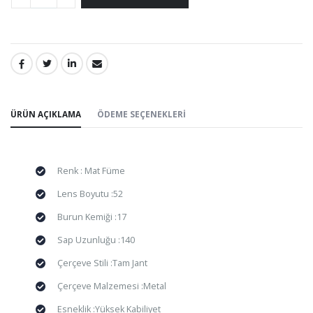
PAYLAŞ:
ÜRÜN AÇIKLAMA
ÖDEME SEÇENEKLERI
Renk : Mat Füme
Lens Boyutu :52
Burun Kemiği :17
Sap Uzunluğu :140
Çerçeve Stili :Tam Jant
Çerçeve Malzemesi :Metal
Esneklik :Yüksek Kabiliyet