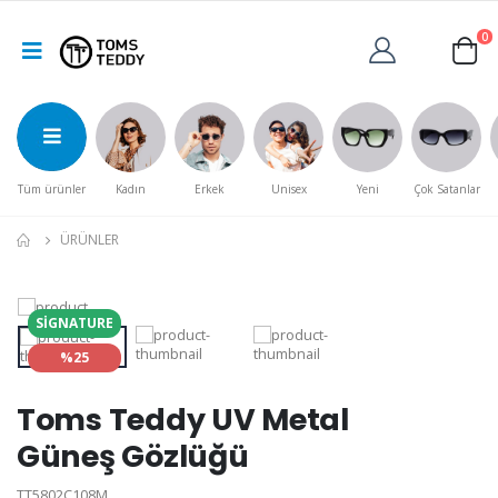
0
Tüm ürünler
Kadın
Erkek
Unisex
Yeni
Çok Satanlar
ÜRÜNLER
SIGNATURE
%25
Toms Teddy UV Metal
Güneş Gözlüğü
TT5802C108M