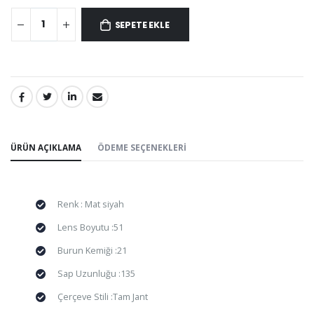
SEPETE EKLE
PAYLAŞ:
ÜRÜN AÇIKLAMA
ÖDEME SEÇENEKLERI
Renk : Mat siyah
Lens Boyutu :51
Burun Kemiği :21
Sap Uzunluğu :135
Çerçeve Stili :Tam Jant