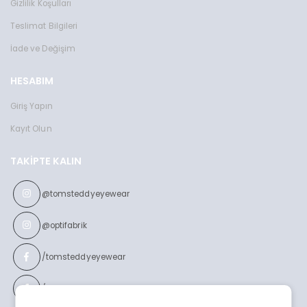
Gizlilik Koşulları
Teslimat Bilgileri
İade ve Değişim
HESABIM
Giriş Yapın
Kayıt Olun
TAKIPTE KALIN
@tomsteddyeyewear
@optifabrik
/tomsteddyeyewear
/optifabrikeyewear