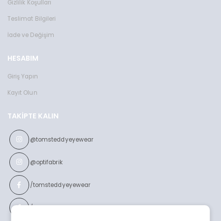
Gizlilik Koşulları
Teslimat Bilgileri
İade ve Değişim
HESABIM
Giriş Yapın
Kayıt Olun
TAKIPTE KALIN
@tomsteddyeyewear
@optifabrik
/tomsteddyeyewear
/optifabrikeyewear