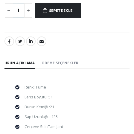
SEPETE EKLE
PAYLAŞ:
ÜRÜN AÇIKLAMA
ÖDEME SEÇENEKLERI
Renk : Füme
Lens Boyutu :51
Burun Kemiği :21
Sap Uzunluğu :135
Çerçeve Stili :Tam Jant