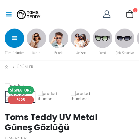
0
Tüm ürünler
Kadın
Erkek
Unisex
Yeni
Çok Satanlar
ÜRÜNLER
SIGNATURE
%25
Toms Teddy UV Metal
Güneş Gözlüğü
TT5802C102