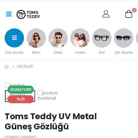
0
Tüm ürünler
Kadın
Erkek
Unisex
Yeni
Çok Satanlar
ÜRÜNLER
SIGNATURE
%25
Toms Teddy UV Metal
Güneş Gözlüğü
TT5835C102M-PO