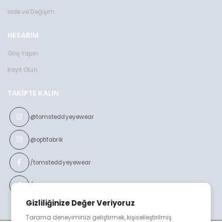
İade ve Değişim
HESABIM
Giriş Yapın
Kayıt Olun
TAKIPTE KALIN
@tomsteddyeyewear
@optifabrik
/tomsteddyeyewear
/optifabrikeyewear
Gizliliğinize Değer Veriyoruz
Tarama deneyiminizi geliştirmek, kişiselleştirilmiş