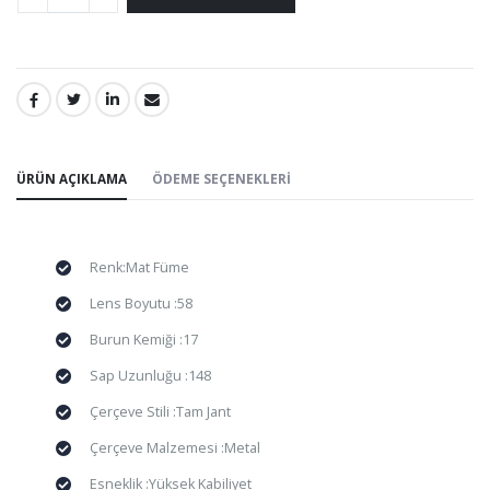
PAYLAŞ:
ÜRÜN AÇIKLAMA
ÖDEME SEÇENEKLERI
Renk:Mat Füme
Lens Boyutu :58
Burun Kemiği :17
Sap Uzunluğu :148
Çerçeve Stili :Tam Jant
Çerçeve Malzemesi :Metal
Esneklik :Yüksek Kabiliyet