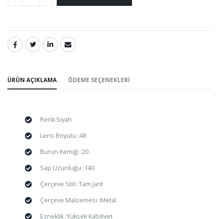
PAYLAŞ:
ÜRÜN AÇIKLAMA
ÖDEME SEÇENEKLERI
Renk:Siyah
Lens Boyutu :48
Burun Kemiği :20
Sap Uzunluğu :140
Çerçeve Stili :Tam Jant
Çerçeve Malzemesi :Metal
Esneklik :Yüksek Kabiliyet