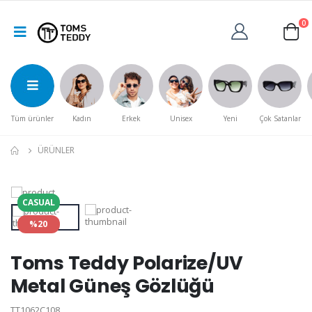
0
Tüm ürünler
Kadın
Erkek
Unisex
Yeni
Çok Satanlar
ÜRÜNLER
CASUAL
%20
Toms Teddy Polarize/UV
Metal Güneş Gözlüğü
TT1062C108