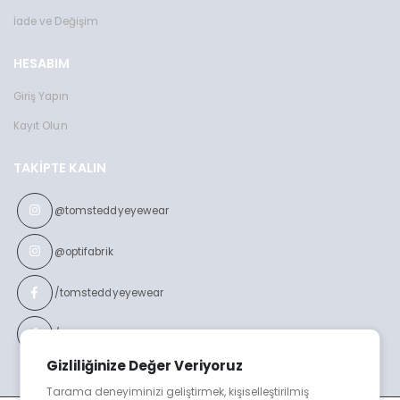
İade ve Değişim
HESABIM
Giriş Yapın
Kayıt Olun
TAKIPTE KALIN
@tomsteddyeyewear
@optifabrik
/tomsteddyeyewear
/optifabrikeyewear
Gizliliğinize Değer Veriyoruz
Tarama deneyiminizi geliştirmek, kişiselleştirilmiş