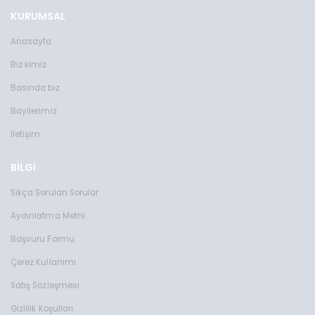
KURUMSAL
Anasayfa
Biz kimiz
Basında biz
Bayilerimiz
İletişim
BİLGİ
Sıkça Sorulan Sorular
Aydınlatma Metni
Başvuru Formu
Çerez Kullanımı
Satış Sözleşmesi
Gizlilik Koşulları