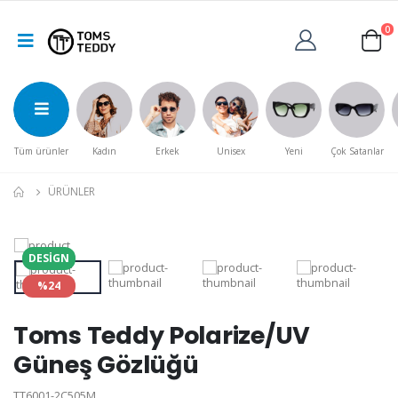
0
Tüm ürünler
Kadın
Erkek
Unisex
Yeni
Çok Satanlar
ÜRÜNLER
DESIGN
%24
Toms Teddy Polarize/UV
Güneş Gözlüğü
TT6001-2C505M