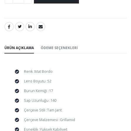
PAYLAŞ:
ÜRÜN AÇIKLAMA
ÖDEME SEÇENEKLERI
Renk :Mat Bordo
Lens Boyutu :52
Burun Kemiği :17
Sap Uzunluğu :140
Çerçeve Stili :Tam Jant
Çerçeve Malzemesi :Grillamid
Esneklik :Yüksek Kabiliyet