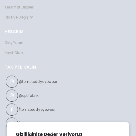
Teslimat Bilgileri
İade ve Değişim
HESABIM
Giriş Yapın
Kayıt Olun
TAKIPTE KALIN
@tomsteddyeyewear
@optifabrik
/tomsteddyeyewear
/optifabrikeyewear
Gizliliğinize Değer Veriyoruz