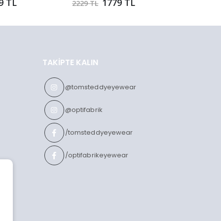
9 TL
1779 TL
2229 TL
1859 TL
TAKIPTE KALIN
@tomsteddyeyewear
@optifabrik
/tomsteddyeyewear
/optifabrikeyewear