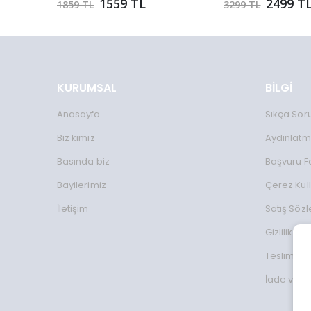
1559 TL
2499 T
1859 TL
3299 TL
KURUMSAL
BİLGİ
Anasayfa
Sıkça Sor
Biz kimiz
Aydınlatm
Basında biz
Başvuru 
Bayilerimiz
Çerez Kul
İletişim
Satış Söz
Gizlilik Koş
Teslimat Bi
İade ve D