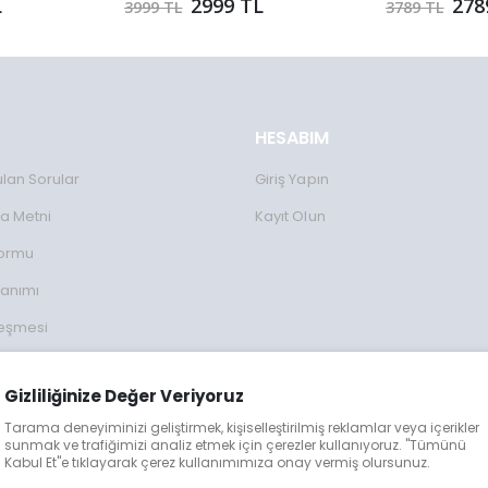
L
2999 TL
278
3999 TL
3789 TL
HESABIM
ulan Sorular
Giriş Yapın
a Metni
Kayıt Olun
Formu
lanımı
leşmesi
ulları
Gizliliğinize Değer Veriyoruz
lgileri
Tarama deneyiminizi geliştirmek, kişiselleştirilmiş reklamlar veya içerikler
eğişim
sunmak ve trafiğimizi analiz etmek için çerezler kullanıyoruz. "Tümünü
Kabul Et"e tıklayarak çerez kullanımımıza onay vermiş olursunuz.