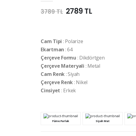
2789 TL
3789 TL
Cam Tipi
: Polarize
Ekartman
: 64
Çerçeve Formu
: Dikdörtgen
Çerçeve Materyali
: Metal
Cam Renk
: Siyah
Çerçeve Renk
: Nikel
Cinsiyet
: Erkek
Füme Parlak
Siyah Mat