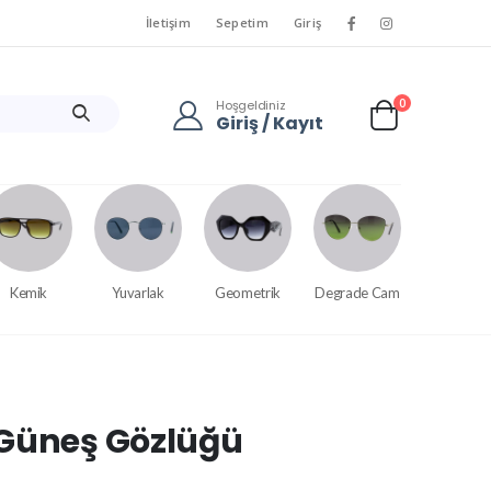
İletişim
Sepetim
Giriş
0
Hoşgeldiniz
Giriş / Kayıt
Kemik
Yuvarlak
Geometrik
Degrade Cam
 Güneş Gözlüğü