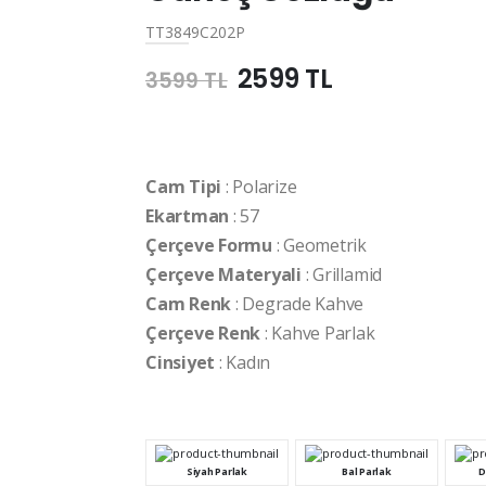
TT3849C202P
2599 TL
3599 TL
Cam Tipi
: Polarize
Ekartman
: 57
Çerçeve Formu
: Geometrik
Çerçeve Materyali
: Grillamid
Cam Renk
: Degrade Kahve
Çerçeve Renk
: Kahve Parlak
Cinsiyet
: Kadın
Siyah Parlak
Bal Parlak
D