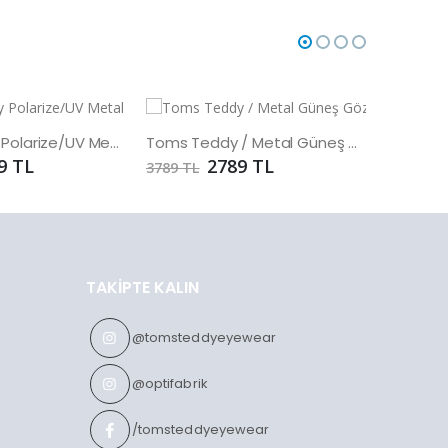
Toms Teddy Polarize/UV Metal Güneş Gözlüğü
Toms Teddy / Metal Güneş Gözlüğü
9 TL
2789 TL
3789 TL
1859 TL
TAKIPTE KALIN
@tomsteddyeyewear
@optifabrik
/tomsteddyeyewear