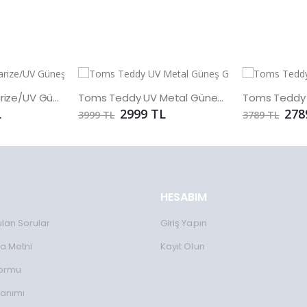
Toms Teddy Polarize/UV Güneş Gözlüğü
Toms Teddy UV Metal Güneş Gözlüğü
L
2999 TL
278
3999 TL
3789 TL
HESABIM
ulan Sorular
Giriş Yapın
a Metni
Kayıt Olun
Formu
lanımı