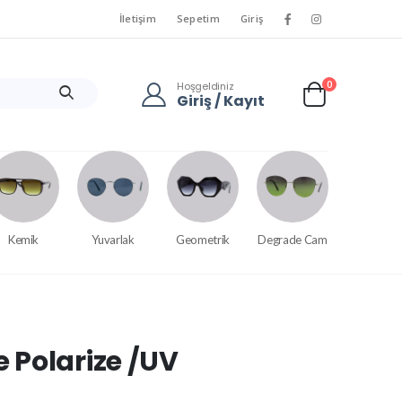
İletişim
Sepetim
Giriş
0
Hoşgeldiniz
Giriş / Kayıt
Kemik
Yuvarlak
Geometrik
Degrade Cam
 Polarize /UV