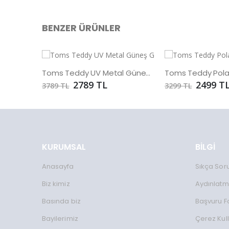
BENZER ÜRÜNLER
Toms Teddy UV Metal Güneş Gözlüğü
2789 TL
2499 T
3789 TL
3299 TL
KURUMSAL
BİLGİ
Anasayfa
Sıkça Sor
Biz kimiz
Aydınlatm
Basında biz
Başvuru 
Bayilerimiz
Çerez Kul