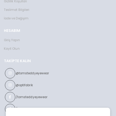
Gizlilik Koşulları
Teslimat Bilgileri
İade ve Değişim
HESABIM
Giriş Yapın
Kayıt Olun
TAKIPTE KALIN
@tomsteddyeyewear
@optifabrik
/tomsteddyeyewear
/optifabrikeyewear