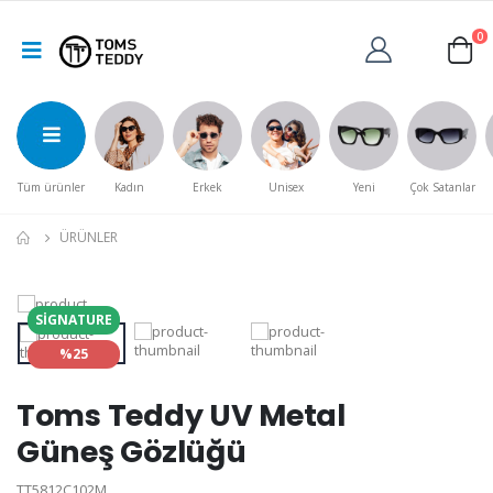
0
Tüm ürünler
Kadın
Erkek
Unisex
Yeni
Çok Satanlar
ÜRÜNLER
SIGNATURE
%25
Toms Teddy UV Metal
Güneş Gözlüğü
TT5812C102M