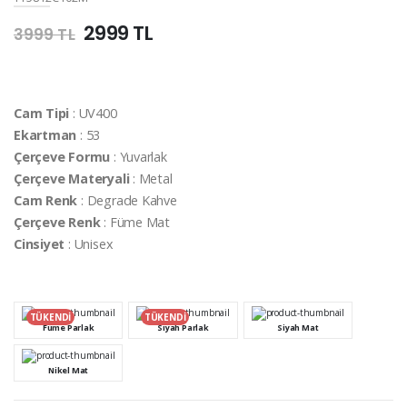
2999 TL
3999 TL
Cam Tipi
: UV400
Ekartman
: 53
Çerçeve Formu
: Yuvarlak
Çerçeve Materyali
: Metal
Cam Renk
: Degrade Kahve
Çerçeve Renk
: Füme Mat
Cinsiyet
: Unisex
TÜKENDİ
TÜKENDİ
Füme Parlak
Siyah Parlak
Siyah Mat
Nikel Mat