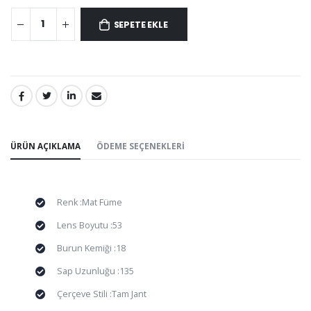
SEPETE EKLE
PAYLAŞ:
ÜRÜN AÇIKLAMA
ÖDEME SEÇENEKLERI
Renk :Mat Füme
Lens Boyutu :53
Burun Kemiği :18
Sap Uzunluğu :135
Çerçeve Stili :Tam Jant