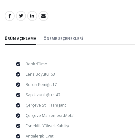
PAYLAŞ:
ÜRÜN AÇIKLAMA
ÖDEME SEÇENEKLERI
Renk :Füme
Lens Boyutu :63
Burun Kemiği :17
Sap Uzunluğu :147
Çerçeve Stili :Tam Jant
Çerçeve Malzemesi :Metal
Esneklik :Yüksek Kabiliyet
Antialerjik :Evet