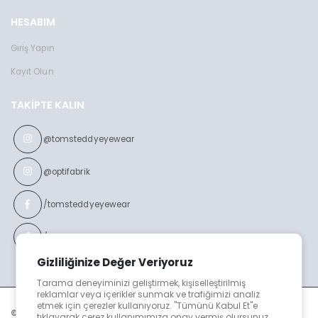
HESABIM
Giriş Yapın
Kayıt Olun
TAKIPTE KALIN
@tomsteddyeyewear
@optifabrik
/tomsteddyeyewear
/optifabrikeyewear
Gizliliğinize Değer Veriyoruz
Tarama deneyiminizi geliştirmek, kişiselleştirilmiş
reklamlar veya içerikler sunmak ve trafiğimizi analiz
etmek için çerezler kullanıyoruz. "Tümünü Kabul Et"e
© TOMS TEDDY v2023
tıklayarak çerez kullanımımıza onay vermiş olursunuz.