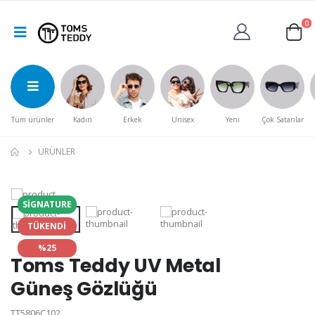
0
Tüm ürünler
Kadın
Erkek
Unisex
Yeni
Çok Satanlar
ÜRÜNLER
SIGNATURE
TÜKENDİ
%25
Toms Teddy UV Metal
Güneş Gözlüğü
TT5806C102