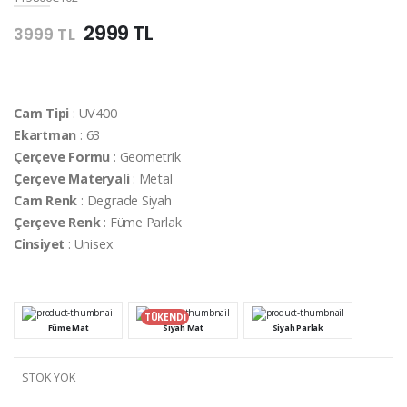
2999 TL
3999 TL
Cam Tipi
: UV400
Ekartman
: 63
Çerçeve Formu
: Geometrik
Çerçeve Materyali
: Metal
Cam Renk
: Degrade Siyah
Çerçeve Renk
: Füme Parlak
Cinsiyet
: Unisex
TÜKENDİ
Füme Mat
Siyah Mat
Siyah Parlak
STOK YOK