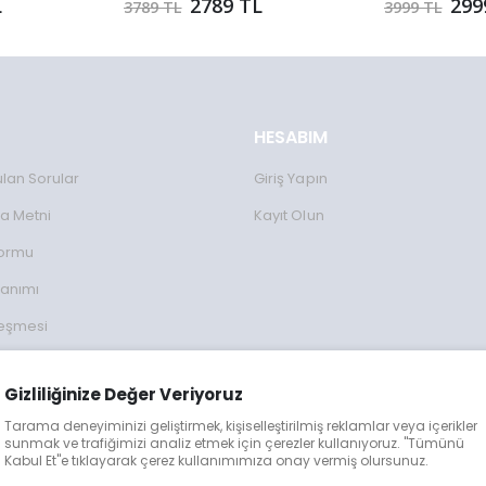
L
2789 TL
299
3789 TL
3999 TL
HESABIM
ulan Sorular
Giriş Yapın
a Metni
Kayıt Olun
Formu
lanımı
leşmesi
ulları
Gizliliğinize Değer Veriyoruz
lgileri
Tarama deneyiminizi geliştirmek, kişiselleştirilmiş reklamlar veya içerikler
eğişim
sunmak ve trafiğimizi analiz etmek için çerezler kullanıyoruz. "Tümünü
Kabul Et"e tıklayarak çerez kullanımımıza onay vermiş olursunuz.