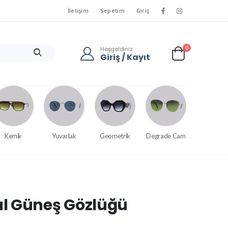
İletişim
Sepetim
Giriş
0
Hoşgeldiniz
Giriş / Kayıt
Kemik
Yuvarlak
Geometrik
Degrade Cam
l Güneş Gözlüğü