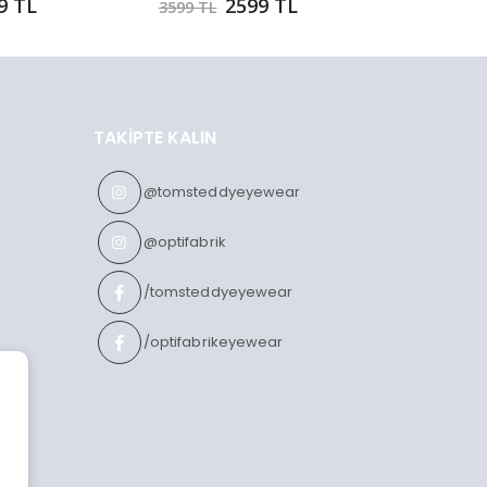
9 TL
2599 TL
3599 TL
3789 TL
TAKIPTE KALIN
@tomsteddyeyewear
@optifabrik
/tomsteddyeyewear
/optifabrikeyewear