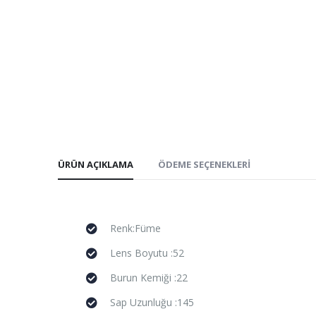
ÜRÜN AÇIKLAMA
ÖDEME SEÇENEKLERI
Renk:Füme
Lens Boyutu :52
Burun Kemiği :22
Sap Uzunluğu :145