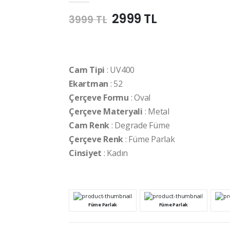
2999 TL
3999 TL
Cam Tipi
: UV400
Ekartman
: 52
Çerçeve Formu
: Oval
Çerçeve Materyali
: Metal
Cam Renk
: Degrade Füme
Çerçeve Renk
: Füme Parlak
Cinsiyet
: Kadın
Füme Parlak
Füme Parlak