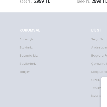
2999 TL
2999 T
3999 TL
3999 TL
KURUMSAL
BİLGİ
Anasayfa
Sıkça Sor
Biz kimiz
Aydınlatm
Basında biz
Başvuru 
Bayilerimiz
Çerez Kul
İletişim
Satış Söz
Gizlilik Koş
Teslimat Bi
İade ve D