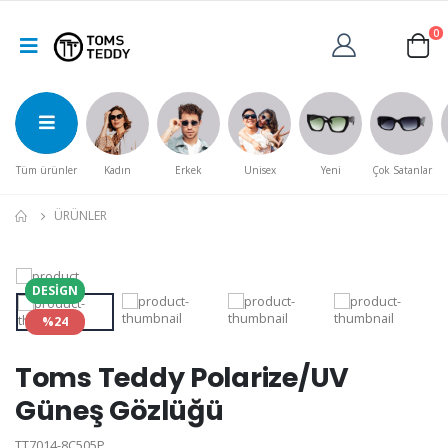
0
Tüm ürünler
Kadın
Erkek
Unisex
Yeni
Çok Satanlar
ÜRÜNLER
DESIGN
%24
Toms Teddy Polarize/UV
Güneş Gözlüğü
TT7014-8C505P