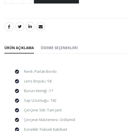
PAYLAŞ:
ÜRÜN AÇIKLAMA
ÖDEME SEÇENEKLERI
Renk :Parlak Bordo
Lens Boyutu :58
Burun Kemiği :17
Sap Uzunluğu :142
Çerçeve Stili :Tam Jant
Çerçeve Malzemesi :Grillamid
Esneklik :Yüksek Kabiliyet