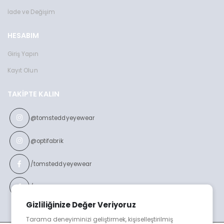
İade ve Değişim
HESABIM
Giriş Yapın
Kayıt Olun
TAKIPTE KALIN
@tomsteddyeyewear
@optifabrik
/tomsteddyeyewear
/optifabrikeyewear
Gizliliğinize Değer Veriyoruz
Tarama deneyiminizi geliştirmek, kişiselleştirilmiş