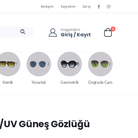
İletişim
Sepetim
Giriş
0
Hoşgeldiniz
Giriş / Kayıt
Kemik
Yuvarlak
Geometrik
Degrade Cam
e/UV Güneş Gözlüğü