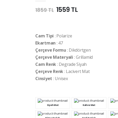
1559 TL
1859 TL
Cam Tipi
: Polarize
Ekartman
: 47
Çerçeve Formu
: Dikdörtgen
Çerçeve Materyali
: Grillamid
Cam Renk
: Degrade Siyah
Çerçeve Renk
: Lacivert Mat
Cinsiyet
: Unisex
Siyah Mat
Kahve Mat
Füme Parlak
Yeşil Parlak