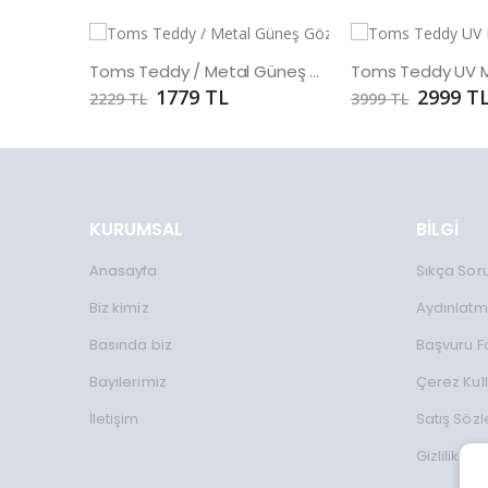
Toms Teddy / Metal Güneş Gözlüğü
1779 TL
2999 T
2229 TL
3999 TL
KURUMSAL
BİLGİ
Anasayfa
Sıkça Sor
Biz kimiz
Aydınlatm
Basında biz
Başvuru 
Bayilerimiz
Çerez Kul
İletişim
Satış Söz
Gizlilik Koş