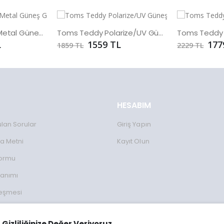
Toms Teddy UV Metal Güneş Gözlüğü
Toms Teddy Polarize/UV Güneş Gözlüğü
L
1559 TL
177
1859 TL
2229 TL
HESABIM
ulan Sorular
Giriş Yapın
a Metni
Kayıt Olun
Formu
lanımı
leşmesi
ulları
Gizliliğinize Değer Veriyoruz