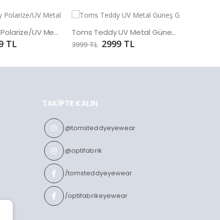
Toms Teddy Polarize/UV Metal Güneş Gözlüğü
Toms Teddy UV Metal Güneş Gözlüğü
9 TL
2999 TL
3999 TL
3999 TL
TAKIPTE KALIN
@tomsteddyeyewear
@optifabrik
/tomsteddyeyewear
/optifabrikeyewear