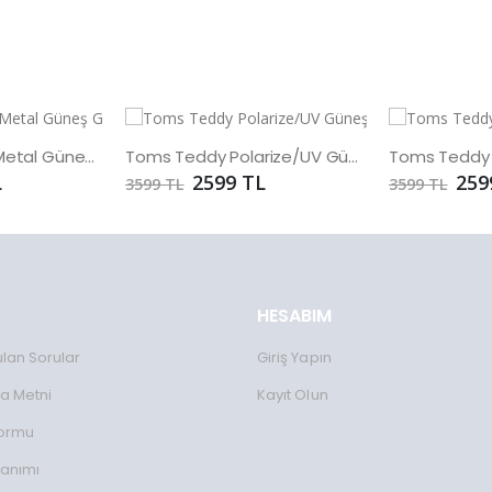
Toms Teddy UV Metal Güneş Gözlüğü
Toms Teddy Polarize/UV Güneş Gözlüğü
L
2599 TL
259
3599 TL
3599 TL
HESABIM
ulan Sorular
Giriş Yapın
a Metni
Kayıt Olun
Formu
lanımı