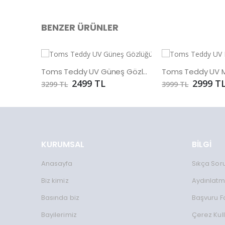
BENZER ÜRÜNLER
Toms Teddy UV Güneş Gözlüğü
2499 TL
2999 T
3299 TL
3999 TL
KURUMSAL
BİLGİ
Anasayfa
Sıkça Sor
Biz kimiz
Aydınlatm
Basında biz
Başvuru 
Bayilerimiz
Çerez Kul