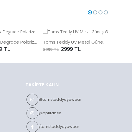
Toms Teddy Degrade Polarize /UV Güneş Gözlüğü
Toms Teddy UV Metal Güneş Gözlüğü
9 TL
2999 TL
3999 TL
3999 TL
TAKIPTE KALIN
@tomsteddyeyewear
@optifabrik
/tomsteddyeyewear