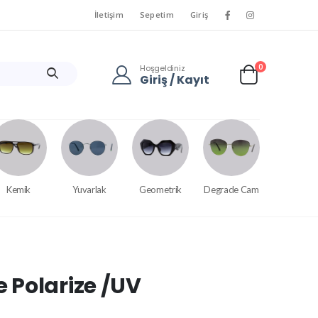
İletişim
Sepetim
Giriş
0
Hoşgeldiniz
Giriş / Kayıt
Kemik
Yuvarlak
Geometrik
Degrade Cam
 Polarize /UV