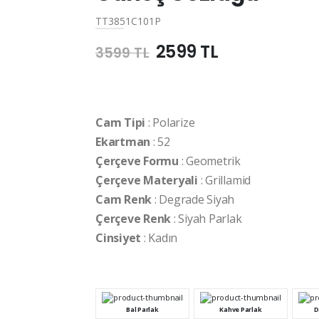
TT3851C101P
2599 TL
3599 TL
Cam Tipi
: Polarize
Ekartman
: 52
Çerçeve Formu
: Geometrik
Çerçeve Materyali
: Grillamid
Cam Renk
: Degrade Siyah
Çerçeve Renk
: Siyah Parlak
Cinsiyet
: Kadın
Bal Parlak
Kahve Parlak
D